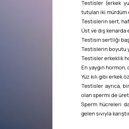
Testisler (erkek yu
tutulan iki mürdüm 
Testislerin sert, haf
Üst ve dış kenarda e
Testisin sertliği ba
Testislerin boyutu y
Testisler erkeklik h
En yaygın hormon, c
Yüz kılı gibi erkek ö
Testisler ayrıca, b
olan spermi de üreti
Sperm hücreleri da
gelen sıvıyla karıştı