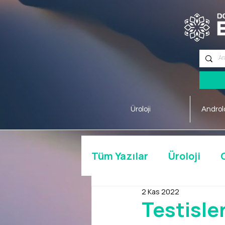
56. Sokak No:2 18/B Merkez/ISPARTA
Üroloji
Androlo
Tüm Yazılar
Üroloji
2 Kas 2022
Testisler