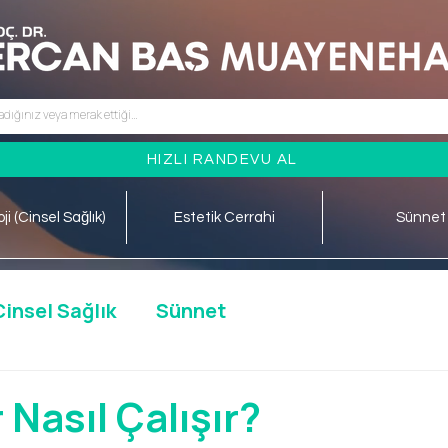
HIZLI RANDEVU AL
ji (Cinsel Sağlık)
Estetik Cerrahi
Sünnet
Cinsel Sağlık
Sünnet
 Nasıl Çalışır?