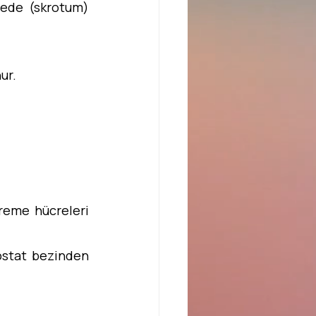
sede (skrotum) 
ur.
reme hücreleri 
stat bezinden 