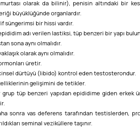
murtası olarak da bilinir), penisin altındaki bir ke
eriği büyüklüğünde organlardır.
if süngerimsi bir hissi vardır.
pididim adı verilen lastiksi, tüp benzeri bir yapı bulun
ştan sona aynı olmalıdır.
aklaşık olarak aynı olmalıdır.
ormonları üretir.
insel dürtüyü (libido) kontrol eden testosterondur.
zelliklerinin gelişimini de tetikler.
ir grup tüp benzeri yapıdan epididime giden erkek ü
r.
ha sonra vas deferens tarafından testislerden, pro
rıldıkları seminal veziküllere taşınır.