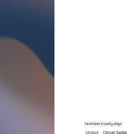
testisler
nasıl
çalışır
Üroloji
Cinsel Sağlık