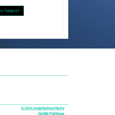
u Talep Et
Sİ ISPARTA | TURKİYE
 | SÜNNET
parta | TÜRKİYE
K.V.K.K Aydınlatma Metni
Gizlilik Politikası