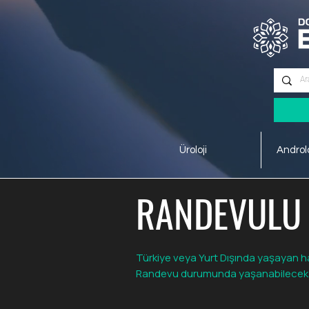
56. Sokak No:2 18/B Merkez/ISPARTA
Üroloji
Androlo
RANDEVULU 
Türkiye veya Yurt Dışında yaşayan ha
Randevu durumunda yaşanabilecek değ