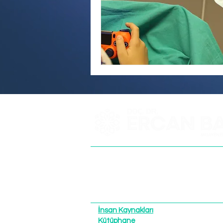
+90 505 591 70
Emre Mah. 3856 
İnsan Kaynakları
Kütüphane