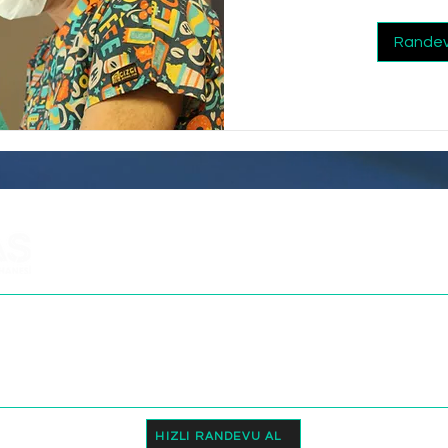
Randev
DOÇ. DR. ERCAN BAŞ MUAYENEHANE
ÜROLOJİ | ANDROLOJİ
 98
Sok. Teraspark Evleri No:18/B Is
HIZLI RANDEVU AL