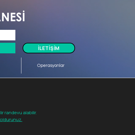
Tel: 0505 591 70 98
İLETİŞİM
Operasyonlar
 randevu alabilir.
oldurunuz.