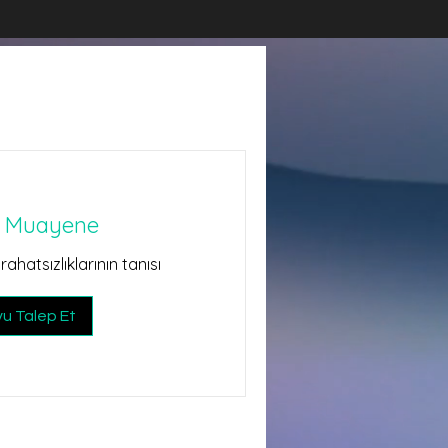
k Muayene
rahatsızlıklarının tanısı
u Talep Et