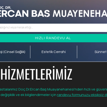
HIZLI RANDEVU AL
ji (Cinsel Sağlık)
Estetik Cerrahi
Sünnet
HİZMETLERİMİZ
stalarımız Doç.Dr.Ercan Baş Muayanehanesi'nden hızlı ve güvenilir
işiklik ve ek bilgilendirmeler için
randevu formunuzu eksiksiz d