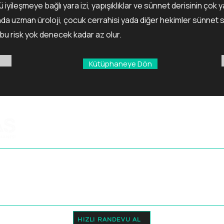
 iyileşmeye bağlı yara izi, yapışıklıklar ve sünnet derisinin çok 
nda uzman üroloji, çocuk cerrahisi yada diğer hekimler sünnet s
 bu risk yok denecek kadar az olur.
Kütüphaneye Dön
DOÇ. DR. ERCAN BAŞ MUAYENEHANE
ÜROLOJİ | ANDROLOJİ
 98
Sok. Teraspark Evleri No:18/B Is
HIZLI RANDEVU AL