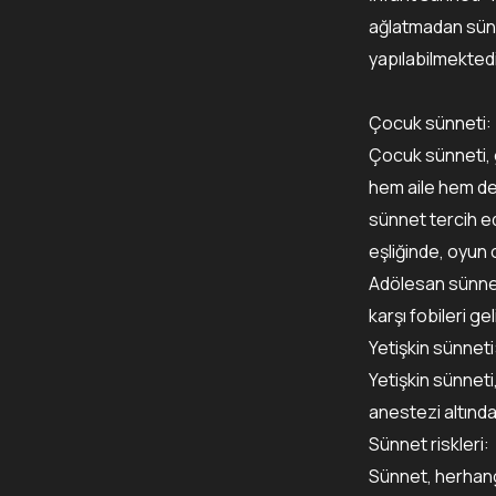
ağlatmadan sünn
yapılabilmektedi
Çocuk sünneti:
Çocuk sünneti, g
hem aile hem de 
sünnet tercih ed
eşliğinde, oyun
Adölesan sünnet
karşı fobileri g
Yetişkin sünneti
Yetişkin sünneti,
anestezi altında 
Sünnet riskleri:
Sünnet, herhangi