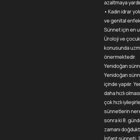
azaltmaya yardım
• Kadın idrar yol
ve genital enfe
Sünnet için en 
Üroloji ve çocu
konusunda uzman
önermektedir.
Yenidoğan sünn
Yenidoğan sünnet
içinde yapılır. 
daha hızlı olmas
çok hızlı iyileş
sünnetlerin ne
sonra ki 8. günd
zamanı doğdukta
İnfant sünneti: 