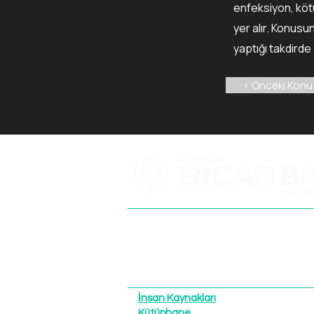
enfeksiyon, kötü
yer alır. Konusu
yaptığı takdirde
< Önceki Konu
+90 505 591 70
Emre Mah. 3856 
İnsan Kaynakları
Kütüphane