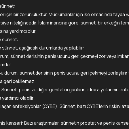
 sünnet:
r için bir zorunluluktur. Müslümanlar için ise olmasında fayda va
siye niteliğindedir. İslam inancına göre, sünnet, bir erkeğin temi
sına yardımcı olur.
e sünnet:
 sünnet, aşağıdaki durumlarda yapılabilir:
urum, sünnet derisinin penis ucunu geri çekmeyi zor veya imkan
rumdur.
u durum, sünnet derisinin penis ucunu geri çekmeyi zorlaştırır 
ra geri çekilemez.
 Sünnet, penis ve diğer genital organların, idrara yollarının enf
 yardımcı olabilir.
ulaşan enfeksiyonlar (CYBE): Sünnet, bazı CYBE'lerin riskini az
is kanseri: Bazı araştırmalar, sünnetin prostat ve penis kanseri