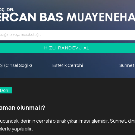
HIZLI RANDEVU AL
ji (Cinsel Sağlık)
Estetik Cerrahi
Sünnet
 Dön
zaman olunmalı?
ucundaki derinin cerrahi olarak çıkarılması işlemidir. Sünnet, di
erle yapılabilir.