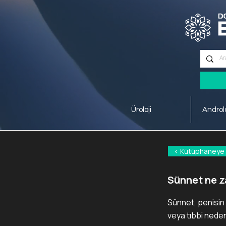
56. Sokak No:2 18/B Merkez/ISPARTA
Üroloji
Androlo
< Kütüphaneye
Sünnet ne 
Sünnet, penisin 
veya tıbbi nedenl