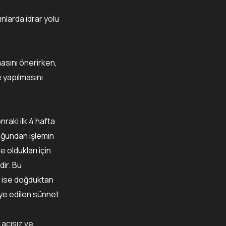
ınlarda idrar yolu
asını önerirken,
 yapılmasını
raki ilk 4 hafta
duğundan işlemin
 oldukları için
dir. Bu
 ise doğduktan
iye edilen sünnet
 acısız ve