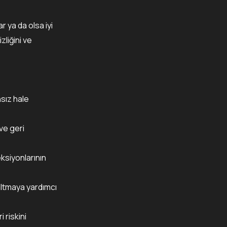
r ya da olsa iyi
zliğini ve
sız hale
ve geri
eksiyonlarının
altmaya yardımcı
 riskini