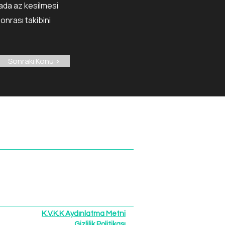
yada az kesilmesi
onrası takibini
Sonraki Konu >
Sİ ISPARTA | TURKİYE
 | SÜNNET
parta | TÜRKİYE
K.V.K.K Aydınlatma Metni
Gizlilik Politikası