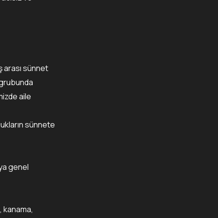
aş arası sünnet
ş grubunda
mizde aile
cukların sünnete
eya genel
a, kanama,