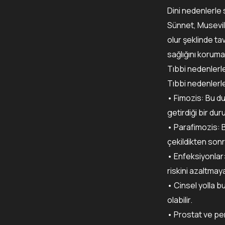
Dini nedenlerle
Sünnet, Musevile
olur şeklinde tav
sağlığını koruma
Tıbbi nedenlerl
Tıbbi nedenlerle
• Fimozis: Bu d
getirdiği bir du
• Parafimozis: B
çekildikten son
• Enfeksiyonlar:
riskini azaltmaya
• Cinsel yolla b
olabilir.
• Prostat ve pen