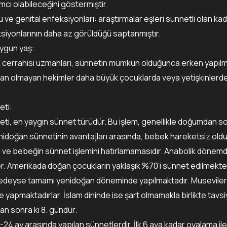
cı olabileceğini göstermiştir.
u ve genital enfeksiyonları: araştırmalar eşleri sünnetli olan kad
ksiyonlarının daha az görüldüğü saptanmıştır.
uygun yaş:
k cerrahisi uzmanları, sünnetin mümkün olduğunca erken yapılm
 olmayan hekimler daha büyük çocuklarda veya yetişkinlerde
eti:
i, en yaygın sünnet türüdür. Bu işlem, genellikle doğumdan son
Yenidoğan sünnetinin avantajları arasında, bebek hareketsiz ol
ı ve bebeğin sünnet işlemini hatırlamamasıdır. Anabolik dönemde
irler. Amerikada doğan çocukların yaklaşık %70’i sünnet edilmekte
redeyse tamamı yenidoğan döneminde yapılmaktadır. Museviler
e yapmaktadırlar. İslam dininde ise şart olmamakla birlikte tavs
n sonra ki 8. gündür.
1-24 ay arasında yapılan sünnetlerdir. İlk 6 aya kadar oyalama ile