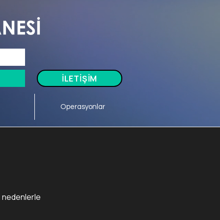
Tel: 0505 591 70 98
İLETİŞİM
Operasyonlar
ni nedenlerle