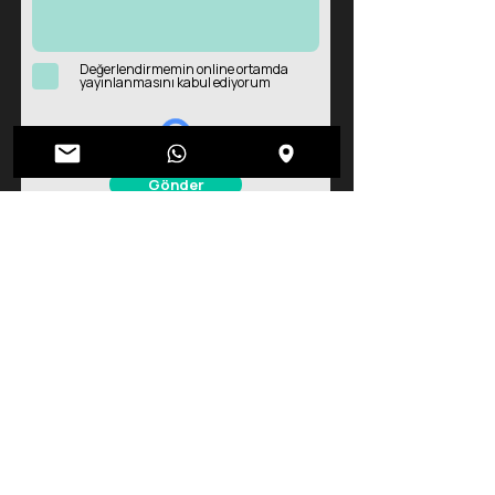
Değerlendirmemin online ortamda
yayınlanmasını kabul ediyorum
Gönder
DOÇ. DR. ERCAN BAŞ MUAYENEHANESİ
ISPARTA | TURKİYE
ÜROLOJİ | ANDROLOJİ | SÜNNET
Emre Mah. 3856 Sok. Teraspark Evleri
No:18/B Isparta | TÜRKİYE
HIZLI RANDEVU AL
Human Resources
Human Resources
Medical Blog
Human Resources