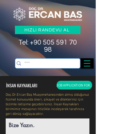
HIZLI RANDEVU AL
Tel: +90 505 591 70
98
İNSAN KAYNAKLARI
JOB APPLICATION FORM
Doç.Dr.Ercan Baş Muayenehanesinden almış olduğunuz
hizmet konusunda öneri, şikayet ve dilekleriniz için
bizimle iletişime geçebilirsiniz. İnsan Kaynakları
birimimiz mesajınızı titizlikle inceleyerek tarafınıza
geri dönüş sağlayacaktır.
Bize Yazın.