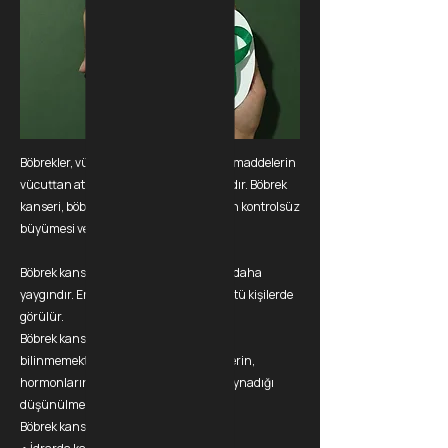
Böbrekler, vücudun kanını süzerek atık maddelerin
vücuttan atılmasını sağlayan iki organdır. Böbrek
kanseri, böbreklerde anormal hücrelerin kontrolsüz
büyümesi ve çoğalmasıdır.
Böbrek kanseri, erkeklerde kadınlardan daha
yaygındır. En yaygın olarak 50 yaş ve üstü kişilerde
görülür.
Böbrek kanserinin nedeni tam olarak
bilinmemektedir. Ancak, genetik faktörlerin,
hormonların ve çevresel faktörlerin rol oynadığı
düşünülmektedir.
Böbrek kanserinin belirtileri şunlardır: