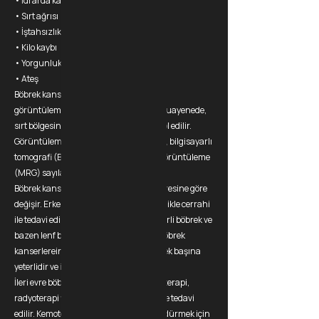
• İdrarda kan görülmesi
• Sırt ağrısı
• İştahsızlık
• Kilo kaybı
• Yorgunluk
• Ateş
Böbrek kanseri tanısı, fizik muayene ve
görüntüleme testleri ile konulur. Fizik muayenede,
sırt bölgesinde ağrı olup olmadığı kontrol edilir.
Görüntüleme testleri arasında ultrason, bilgisayarlı
tomografi (BT) ve manyetik rezonans görüntüleme
(MRG) sayılabilir.
Böbrek kanserinin tedavisi, kanserin evresine göre
değişir. Erken evre böbrek kanseri genellikle cerrahi
ile tedavi edilir. Cerrahi sırasında, kanserli böbrek ve
bazen lenf bezleri çıkarılır. Erken evre böbrek
kanserlereinde cerrahi tedavi genelde tek başına
yeterlidir ve ilave tedaviye gerek yoktur.
İleri evre böbrek kanseri genellikle kemoterapi,
radyoterapi veya hedefe yönelik tedavi ile tedavi
edilir. Kemoterapi, kanser hücrelerini öldürmek için