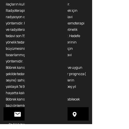
ilaçların kullanıldığı bir tedavi yöntemidir.
Radyoterapi, kanser hücrelerini yok etmek için
radyasyon ışınlarının kullanıldığı bir tedavi
yöntemidir. Fakat böbrek kanserlerinde kemoterapi
ve radyoterapi çok işe yaramaz. Hedefe yönelik
tedavi son 15 yılda popüler hale gelmiştir. Hedefe
yönelik tedavi ( akıllı ilaç) kanser hücrelerinin
büyümesini ve yayılmasını durdurmak için
tasarlanmış ilaçların kullanıldığı bir tedavi
yöntemidir.
Böbrek kanseri, erken teşhis edildiğinde ve uygun
şekilde tedavi edildiğinde genellikle iyi bir prognoza(
seyire) sahiptir. Böbrek kanseri olan kişilerin
yaklaşık %90'ı uygun tedaviden sonra beş yıl
hayatta kalır.
Böbrek kanserinden korunmak için alınabilecek
bazı önlemler şunlardır:
• Sigara içmekten kaçının.
• Alkol tüketimini sınırlayın.
• Sağlıklı bir kiloda kalın.