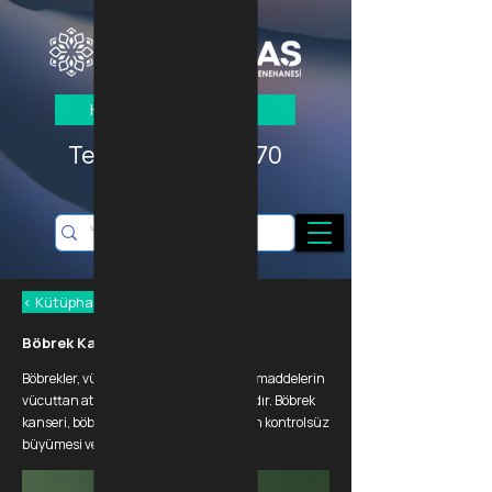
HIZLI RANDEVU AL
Tel: +90 505 591 70
98
< Kütüphaneye Dön
Böbrek Kanseri
Böbrekler, vücudun kanını süzerek atık maddelerin
vücuttan atılmasını sağlayan iki organdır. Böbrek
kanseri, böbreklerde anormal hücrelerin kontrolsüz
büyümesi ve çoğalmasıdır.