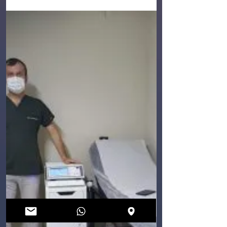
Mesanenin hemen alt kısmında yer alan prostat,
rektumun da ön kısmında yer alır ve üreme sistemi
için son derece önemli bir organdır....