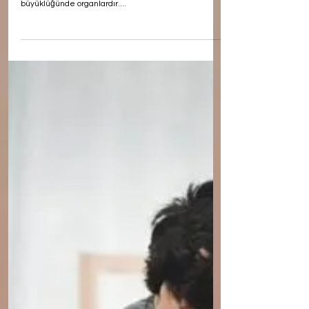
altındaki bir kesede (skrotum) tutulan iki mürdüm eriği
büyüklüğünde organlardır....